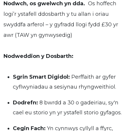
Nodwch, os gwelwch yn dda.
Os hoffech
logi’r ystafell ddosbarth y tu allan i oriau
swyddfa arferol – y gyfradd llogi fydd £30 yr
awr (TAW yn gynwysedig)
Nodweddion y Dosbarth:
Sgrin Smart Digidol:
Perffaith ar gyfer
cyflwyniadau a sesiynau rhyngweithiol.
Dodrefn:
8 bwrdd a 30 o gadeiriau, sy'n
cael eu storio yn yr ystafell storio gyfagos.
Cegin Fach:
Yn cynnwys cyllyll a ffyrc,