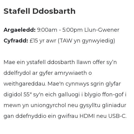
Stafell Ddosbarth
Argaeledd:
9:00am - 5:00pm Llun-Gwener
Cyfradd:
£15 yr awr (TAW yn gynwyiedig)
Mae ein ystafell ddosbarth llawn offer sy’n
ddelfrydol ar gyfer amrywiaeth o
weithgareddau. Mae'n cynnwys sgrin glyfar
digidol 55" sy'n eich galluogi i blygio ffon-gof i
mewn yn uniongyrchol neu gysylltu gliniadur
gan ddefnyddio ein gwifrau HDMI neu USB-C.