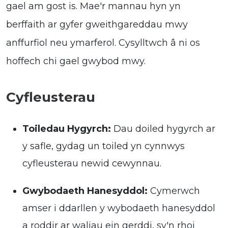
gael am gost is. Mae'r mannau hyn yn
berffaith ar gyfer gweithgareddau mwy
anffurfiol neu ymarferol. Cysylltwch â ni os
hoffech chi gael gwybod mwy.
Cyfleusterau
Toiledau Hygyrch:
Dau doiled hygyrch ar
y safle, gydag un toiled yn cynnwys
cyfleusterau newid cewynnau.
Gwybodaeth Hanesyddol:
Cymerwch
amser i ddarllen y wybodaeth hanesyddol
a roddir ar waliau ein gerddi, sy'n rhoi