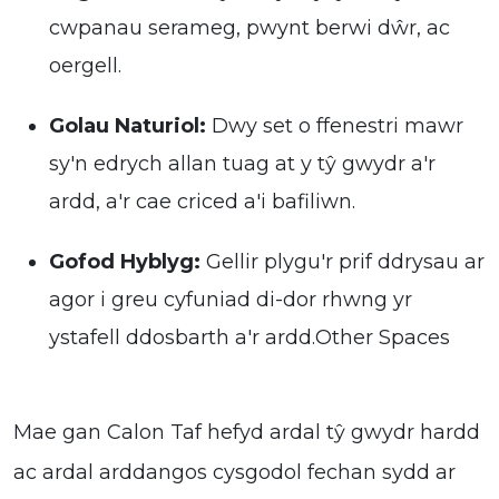
cwpanau serameg, pwynt berwi dŵr, ac
oergell.
Golau Naturiol:
Dwy set o ffenestri mawr
sy'n edrych allan tuag at y tŷ gwydr a'r
ardd, a'r cae criced a'i bafiliwn.
Gofod Hyblyg:
Gellir plygu'r prif ddrysau ar
agor i greu cyfuniad di-dor rhwng yr
ystafell ddosbarth a'r ardd.Other Spaces
Mae gan Calon Taf hefyd ardal tŷ gwydr hardd
ac ardal arddangos cysgodol fechan sydd ar