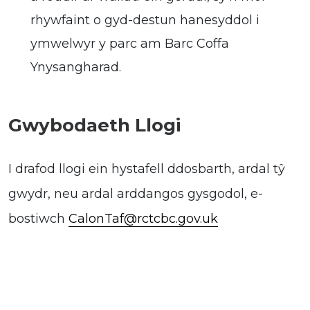
rhywfaint o gyd-destun hanesyddol i
ymwelwyr y parc am Barc Coffa
Ynysangharad.
Gwybodaeth Llogi
I drafod llogi ein hystafell ddosbarth, ardal tŷ
gwydr, neu ardal arddangos gysgodol, e-
bostiwch
CalonTaf@rctcbc.gov.uk