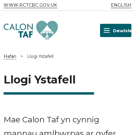
Skip to main content
WWW.RCTCBC.GOV.UK
ENGLISH
Dewislen
Hafan
>
Llogi Ystafell
Llogi Ystafell
Mae Calon Taf yn cynnig
mannau amlbwrpas ar gyfer