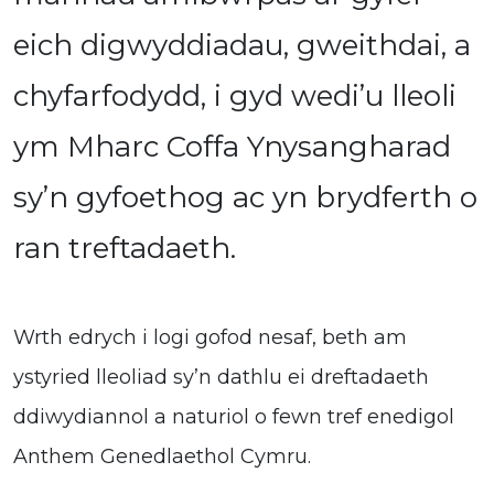
eich digwyddiadau, gweithdai, a
chyfarfodydd, i gyd wedi’u lleoli
ym Mharc Coffa Ynysangharad
sy’n gyfoethog ac yn brydferth o
ran treftadaeth.
Wrth edrych i logi gofod nesaf, beth am
ystyried lleoliad sy’n dathlu ei dreftadaeth
ddiwydiannol a naturiol o fewn tref enedigol
Anthem Genedlaethol Cymru.